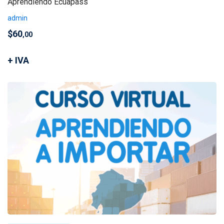
Aprendiendo Ecuapass
admin
$
60
,00
+ IVA