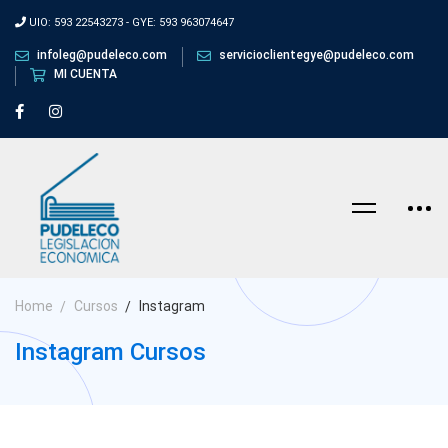
UIO: 593 22543273 - GYE: 593 963074647
infoleg@pudeleco.com
servicioclientegye@pudeleco.com
MI CUENTA
Home
Cursos
Instagram
Instagram Cursos