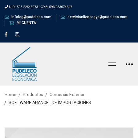
UIO: 593 22543273 - GYE: 593 963074647
infoleg@pudeleco.com
servicioclientegye@pudeleco.com
MI CUENTA
Home
Productos
Comercio Exterior
SOFTWARE ARANCEL DE IMPORTACIONES