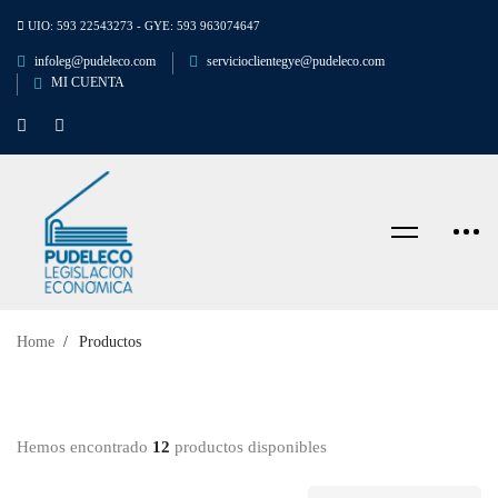
UIO: 593 22543273 - GYE: 593 963074647
infoleg@pudeleco.com
servicioclientegye@pudeleco.com
MI CUENTA
Home
Productos
Hemos encontrado
12
productos disponibles