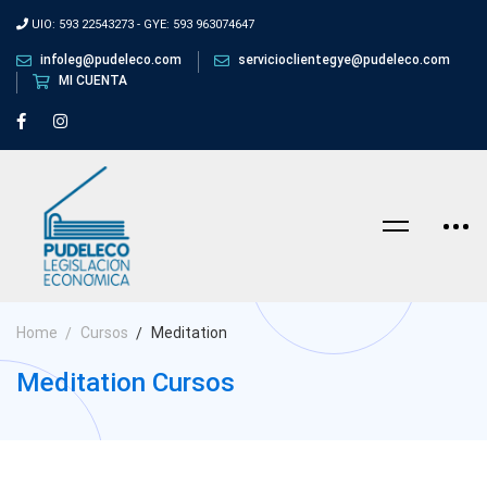
UIO: 593 22543273 - GYE: 593 963074647
infoleg@pudeleco.com
servicioclientegye@pudeleco.com
MI CUENTA
Home
Cursos
Meditation
Meditation Cursos