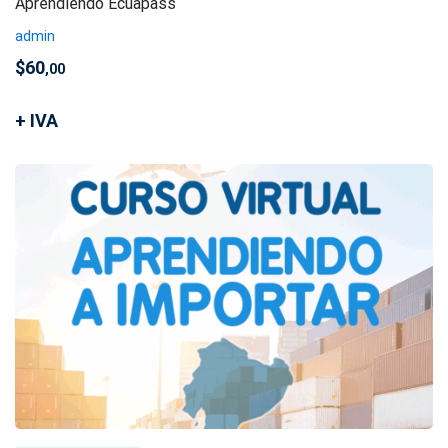
Aprendiendo Ecuapass
admin
$
60
,00
+ IVA