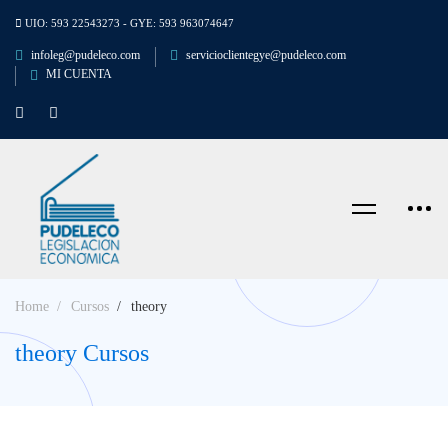
UIO: 593 22543273 - GYE: 593 963074647
infoleg@pudeleco.com
servicioclientegye@pudeleco.com
MI CUENTA
Home
Cursos
theory
theory Cursos