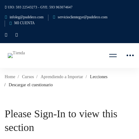
UIO: 593 22543273 - GYE: 593 963074647
infoleg@pudeleco.com
servicioclientegye@pudeleco.com
MI CUENTA
Home
Cursos
Aprendiendo a Importar
Lecciones
Descargar el cuestionario
Please Sign-In to view this
section