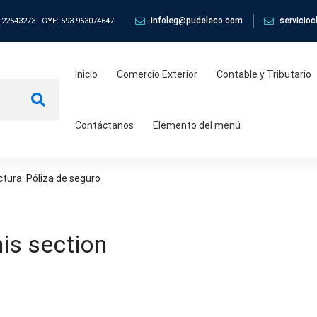
infoleg@pudeleco.com
servicio
 22543273 - GYE: 593 963074647
Inicio
Comercio Exterior
Contable y Tributario
Contáctanos
Elemento del menú
ctura: Póliza de seguro
his section