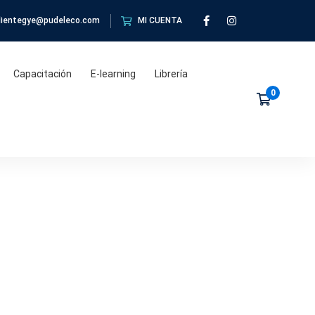
clientegye@pudeleco.com
MI CUENTA
Capacitación
E-learning
Librería