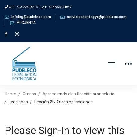
UIO: 593 22543273 - GYE: 593 963074647
infoleg@pudeleco.com
servicioclientegye@pudeleco.com
MI CUENTA
Home
Cursos
Aprendiendo clasificación arancelaria
Lecciones
Lección 2B: Otras aplicaciones
Please Sign-In to view this