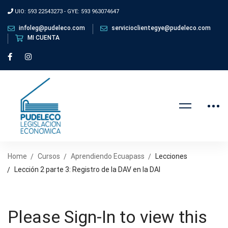
UIO: 593 22543273 - GYE: 593 963074647
infoleg@pudeleco.com
servicioclientegye@pudeleco.com
MI CUENTA
Home
Cursos
Aprendiendo Ecuapass
Lecciones
Lección 2 parte 3: Registro de la DAV en la DAI
Please Sign-In to view this