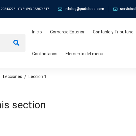
infoleg@pudeleco.com
servicio
 22543273 - GYE: 593 963074647
Inicio
Comercio Exterior
Contable y Tributario
Contáctanos
Elemento del menú
Lecciones
Lección 1
his section