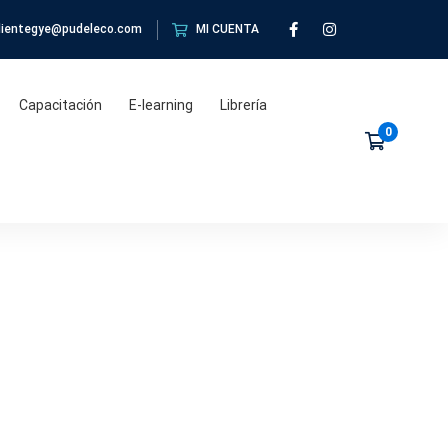
clientegye@pudeleco.com
MI CUENTA
Capacitación
E-learning
Librería