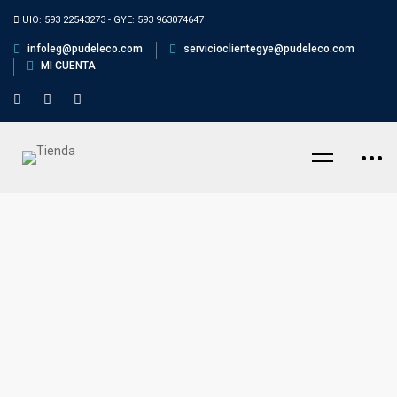
UIO: 593 22543273 - GYE: 593 963074647
infoleg@pudeleco.com
servicioclientegye@pudeleco.com
MI CUENTA