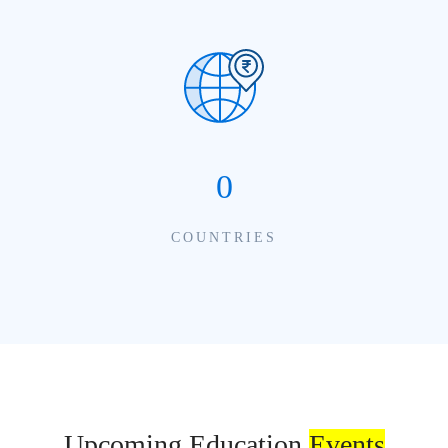
0
COUNTRIES
Upcoming Education
Events