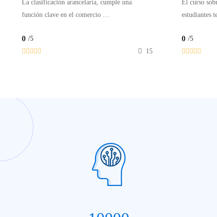
La clasificación arancelaria, cumple una
El curso sob
función clave en el comercio …
estudiantes 
0
0
/5
/5
15