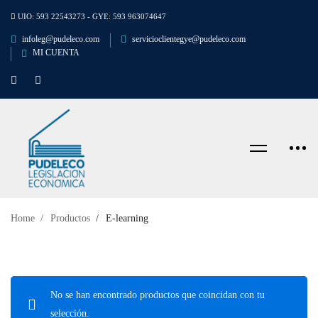
UIO: 593 22543273 - GYE: 593 963074647
infoleg@pudeleco.com
servicioclientegye@pudeleco.com
MI CUENTA
Home
Productos
E-learning
No se han encontrado productos que coincidan con tu
selección.