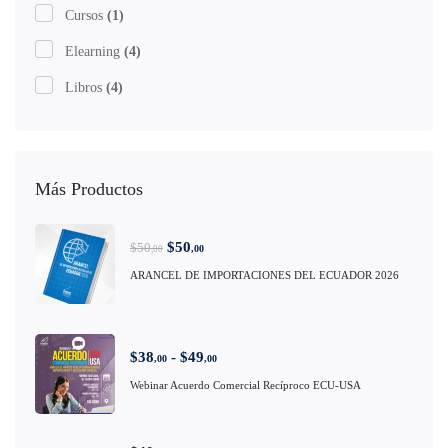
Cursos
(1)
Elearning
(4)
Libros
(4)
Más Productos
$
50
$
50
,00
,00
ARANCEL DE IMPORTACIONES DEL ECUADOR 2026
$
38
-
$
49
,00
,00
Webinar Acuerdo Comercial Recíproco ECU-USA